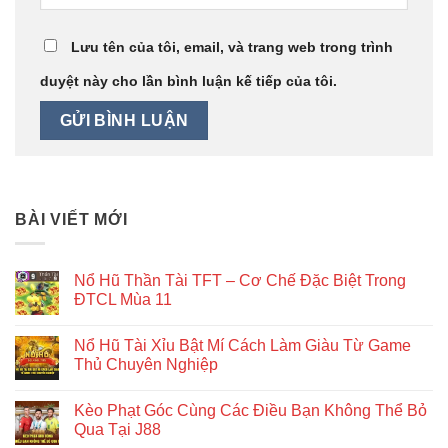
Lưu tên của tôi, email, và trang web trong trình
duyệt này cho lần bình luận kế tiếp của tôi.
BÀI VIẾT MỚI
Nổ Hũ Thần Tài TFT – Cơ Chế Đặc Biệt Trong
ĐTCL Mùa 11
Nổ Hũ Tài Xỉu Bật Mí Cách Làm Giàu Từ Game
Thủ Chuyên Nghiệp
Kèo Phạt Góc Cùng Các Điều Bạn Không Thể Bỏ
Qua Tại J88