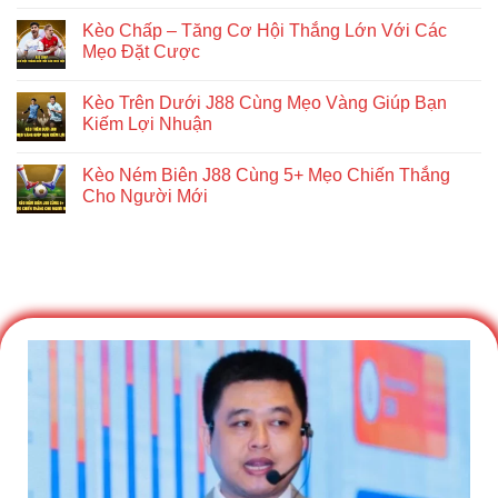
Kèo Chấp – Tăng Cơ Hội Thắng Lớn Với Các
Mẹo Đặt Cược
Kèo Trên Dưới J88 Cùng Mẹo Vàng Giúp Bạn
Kiếm Lợi Nhuận
Kèo Ném Biên J88 Cùng 5+ Mẹo Chiến Thắng
Cho Người Mới