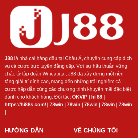
J88
là nhà cái hàng đầu tại Châu Á, chuyên cung cấp dịch
vụ cá cược trực tuyến đẳng cấp. Với sự hậu thuẫn vững
chắc từ tập đoàn Wincapital, J88 đã xây dựng một nền
tảng giải trí đỉnh cao, mang đến những trải nghiệm cá
cược hấp dẫn cùng các chương trình khuyến mãi đặc biệt
dành cho khách hàng. Đối tác:
OKVIP
|
hi 88
|
https://hi88s.com/
|
78win
|
78win
|
78win
|
78win
|
78win
|
HƯỚNG DẪN
VỀ CHÚNG TÔI