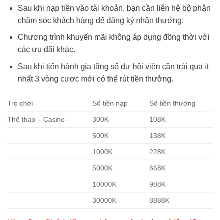
Sau khi nạp tiền vào tài khoản, bạn cần liên hệ bộ phận
chăm sóc khách hàng để đăng ký nhận thưởng.
Chương trình khuyến mãi không áp dụng đồng thời với
các ưu đãi khác.
Sau khi tiến hành gia tăng số dư hội viên cần trải qua ít
nhất 3 vòng cược mới có thể rút tiền thưởng.
Trò chơi
Số tiền nạp
Số tiền thưởng
Thể thao – Casino
300K
108K
500K
138K
1000K
228K
5000K
668K
10000K
988K
30000K
8888K