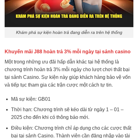
Khám phá sự kiện hoàn trả đang diễn ra trên hệ thống
Khuyến mãi J88 hoàn trả 3% mỗi ngày tại sảnh casino
Một trong những ưu đãi hấp dẫn khác tại hệ thống là
chương trình hoàn trả 3% mỗi ngày cho lượt chơi thất bại
tại sảnh Casino. Sự kiện này giúp khách hàng bảo vệ vốn
và tiếp tục tham gia các trận cược một cách tự tin.
Mã sự kiện: GB01
Thời hạn: Chương trình sẽ kéo dài từ ngày 1 – 01 –
2025 cho đến khi có thông báo mới.
Điều kiện: Chương trình chỉ áp dụng cho các cược thất
bại tại sảnh Casino. Thành viên cần đăng nhập vào tài