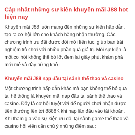
Cập nhật những sự kiện khuyến mãi J88 hot
hiện nay
Khuyến mãi J88 luôn mang đến những sự kiện hấp dẫn,
tạo ra cơ hội lớn cho khách hàng nhận thưởng. Các
chương trình ưu đãi được đổi mới liên tục, giúp bạn trải
nghiệm trò chơi với nhiều phần quà giá trị. Mỗi sự kiện là
một cơ hội không thể bỏ lỡ, đem lại giây phút khám phá
mới mẻ và đầy hứng khởi.
Khuyến mãi J88 nạp đầu tại sảnh thể thao và casino
Một chương trình hấp dẫn khác mà bạn không thể bỏ qua
tại hệ thống là khuyến mãi nạp đầu tại sảnh thể thao và
casino. Đây là cơ hội tuyệt vời để người chơi nhận được
tiền thưởng lên tới 8888K khi nạp lần đầu vào tài khoản.
Khi tham gia vào sự kiện ưu đãi tại sảnh game thể thao và
casino hội viên cần chú ý những điểm sau: