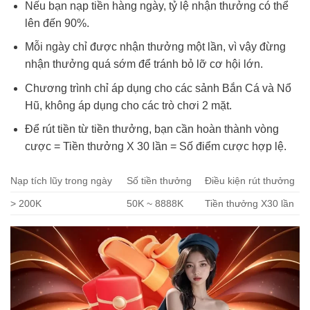
Nếu bạn nạp tiền hàng ngày, tỷ lệ nhận thưởng có thể
lên đến 90%.
Mỗi ngày chỉ được nhận thưởng một lần, vì vậy đừng
nhận thưởng quá sớm để tránh bỏ lỡ cơ hội lớn.
Chương trình chỉ áp dụng cho các sảnh Bắn Cá và Nổ
Hũ, không áp dụng cho các trò chơi 2 mặt.
Để rút tiền từ tiền thưởng, bạn cần hoàn thành vòng
cược = Tiền thưởng X 30 lần = Số điểm cược hợp lệ.
Nạp tích lũy trong ngày
Số tiền thưởng
Điều kiện rút thưởng
> 200K
50K ~ 8888K
Tiền thưởng X30 lần