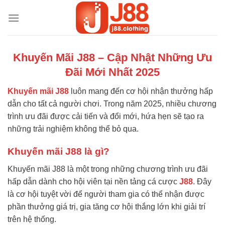
Skip
to
content
Khuyến Mãi J88 – Cập Nhật Những Ưu
Đãi Mới Nhất 2025
Khuyến mãi J88
luôn mang đến cơ hội nhận thưởng hấp
dẫn cho tất cả người chơi. Trong năm 2025, nhiều chương
trình ưu đãi được cải tiến và đổi mới, hứa hẹn sẽ tạo ra
những trải nghiệm không thể bỏ qua.
Khuyến mãi J88 là gì?
Khuyến mãi J88 là một trong những chương trình ưu đãi
hấp dẫn dành cho hội viên tại nền tảng cá cược
J88
. Đây
là cơ hội tuyệt vời để người tham gia có thể nhận được
phần thưởng giá trị, gia tăng cơ hội thắng lớn khi giải trí
trên hệ thống.