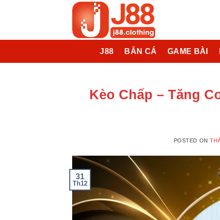
Skip
to
content
J88
BẮN CÁ
GAME BÀI
Kèo Chấp – Tăng Cơ
POSTED ON
THÁ
31
Th12