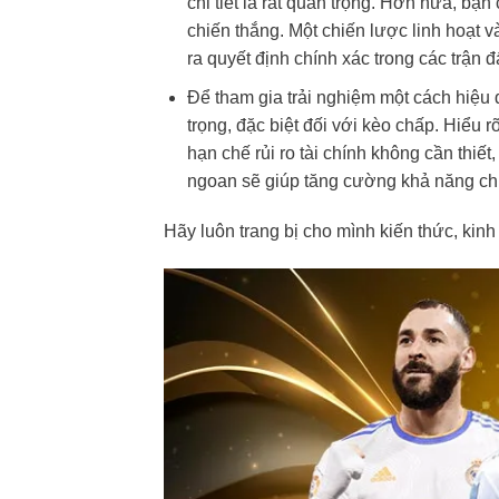
chi tiết là rất quan trọng. Hơn nữa, bạ
chiến thắng. Một chiến lược linh hoạt v
ra quyết định chính xác trong các trận đ
Để tham gia trải nghiệm một cách hiệu 
trọng, đặc biệt đối với kèo chấp. Hiểu 
hạn chế rủi ro tài chính không cần thiết
ngoan sẽ giúp tăng cường khả năng chi
Hãy luôn trang bị cho mình kiến thức, kinh