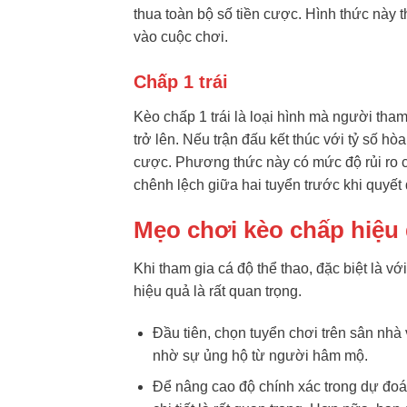
thua toàn bộ số tiền cược. Hình thức này
vào cuộc chơi.
Chấp 1 trái
Kèo chấp 1 trái là loại hình mà người tham
trở lên. Nếu trận đấu kết thúc với tỷ số h
cược. Phương thức này có mức độ rủi ro c
chênh lệch giữa hai tuyển trước khi quyết 
Mẹo chơi kèo chấp hiệu 
Khi tham gia cá độ thể thao, đặc biệt là 
hiệu quả là rất quan trọng.
Đầu tiên, chọn tuyển chơi trên sân nhà v
nhờ sự ủng hộ từ người hâm mộ.
Để nâng cao độ chính xác trong dự đoán 