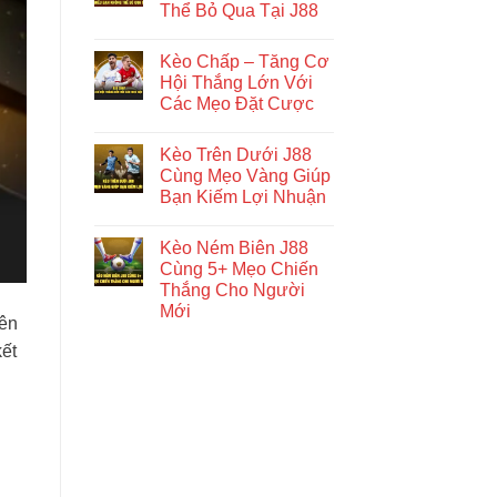
Thể Bỏ Qua Tại J88
Kèo Chấp – Tăng Cơ
Hội Thắng Lớn Với
Các Mẹo Đặt Cược
Kèo Trên Dưới J88
Cùng Mẹo Vàng Giúp
Bạn Kiếm Lợi Nhuận
Kèo Ném Biên J88
Cùng 5+ Mẹo Chiến
Thắng Cho Người
Mới
nên
kết