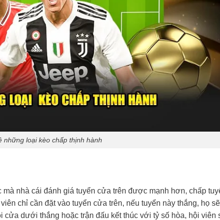
kê những loại kèo chấp thịnh hành
hức mà nhà cái đánh giá tuyển cửa trên được mạnh hơn, chấp tu
 viên chỉ cần đặt vào tuyển cửa trên, nếu tuyển này thắng, họ sẽ
 cửa dưới thắng hoặc trận đấu kết thúc với tỷ số hòa, hội viên 