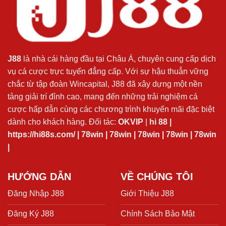
J88
là nhà cái hàng đầu tại Châu Á, chuyên cung cấp dịch
vụ cá cược trực tuyến đẳng cấp. Với sự hậu thuẫn vững
chắc từ tập đoàn Wincapital, J88 đã xây dựng một nền
tảng giải trí đỉnh cao, mang đến những trải nghiệm cá
cược hấp dẫn cùng các chương trình khuyến mãi đặc biệt
dành cho khách hàng. Đối tác:
OKVIP
|
hi 88
|
https://hi88s.com/
|
78win
|
78win
|
78win
|
78win
|
78win
|
HƯỚNG DẪN
VỀ CHÚNG TÔI
Đăng Nhập J88
Giới Thiệu J88
Đăng Ký J88
Chính Sách Bảo Mật