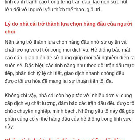
tính cạnh tranh cao trong từng trận đấu, tạo nên sức hút
lớn đối với người yêu thích thể thao, giải trí.
Lý do nhà cái trở thành lựa chọn hàng đầu của người
chơi
Nền tảng trở thành lựa chọn hàng đầu nhờ sự uy tín và
chất lượng vượt trội trong mọi dịch vụ. Hệ thống bảo mật
cao cấp, giao diện dễ sử dụng giúp mọi trải nghiệm diễn ra
suôn sẻ. Đặc biệt, các tính năng như theo dõi trận đấu trực
tiếp, phân tích tỷ lệ chi tiết, giao dịch nhanh chóng đều
được tối ưu hóa để mang lại sự thuận tiện tối đa.
Không chỉ vậy, nhà cái còn hợp tác với nhiều đơn vị cung
cấp dịch vụ chất lượng, đảm bảo các trận đấu đều được tổ
chức chuyên nghiệp, minh bạch. Những yếu tố này đã góp
phần củng cố vị thế hàng đầu của hệ thống trong lĩnh vực
này.