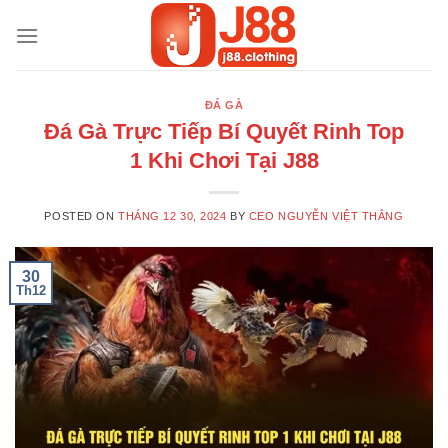
Skip
to
content
ĐÁ GÀ
Đá Gà Trực Tiếp Bí Quyết Rinh Top
1 Khi Chơi Tại J88
POSTED ON
THÁNG 12 30, 2024
BY
CEO NGUYỄN VIỆT THẮNG
30
Th12