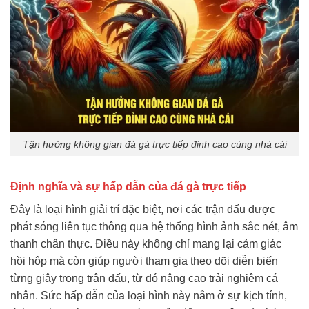
Tận hưởng không gian đá gà trực tiếp đỉnh cao cùng nhà cái
Định nghĩa và sự hấp dẫn của đá gà trực tiếp
Đây là loại hình giải trí đặc biệt, nơi các trận đấu được
phát sóng liên tục thông qua hệ thống hình ảnh sắc nét, âm
thanh chân thực. Điều này không chỉ mang lại cảm giác
hồi hộp mà còn giúp người tham gia theo dõi diễn biến
từng giây trong trận đấu, từ đó nâng cao trải nghiệm cá
nhân. Sức hấp dẫn của loại hình này nằm ở sự kịch tính,