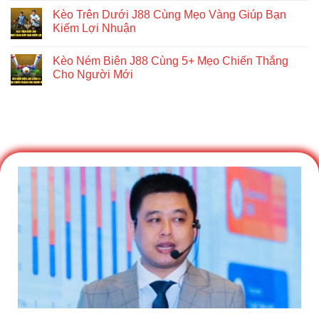
Kèo Trên Dưới J88 Cùng Mẹo Vàng Giúp Bạn
Kiếm Lợi Nhuận
Kèo Ném Biên J88 Cùng 5+ Mẹo Chiến Thắng
Cho Người Mới