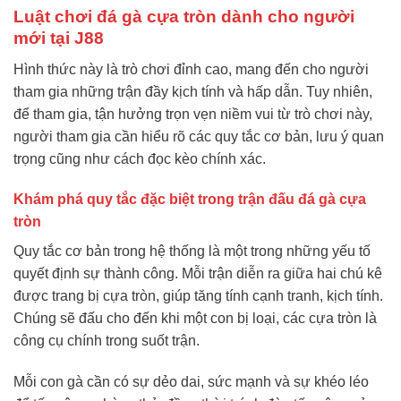
Luật chơi đá gà cựa tròn dành cho người
mới tại J88
Hình thức này là trò chơi đỉnh cao, mang đến cho người
tham gia những trận đầy kịch tính và hấp dẫn. Tuy nhiên,
để tham gia, tận hưởng trọn vẹn niềm vui từ trò chơi này,
người tham gia cần hiểu rõ các quy tắc cơ bản, lưu ý quan
trọng cũng như cách đọc kèo chính xác.
Khám phá quy tắc đặc biệt trong trận đấu đá gà cựa
tròn
Quy tắc cơ bản trong hệ thống là một trong những yếu tố
quyết định sự thành công. Mỗi trận diễn ra giữa hai chú kê
được trang bị cựa tròn, giúp tăng tính cạnh tranh, kịch tính.
Chúng sẽ đấu cho đến khi một con bị loại, các cựa tròn là
công cụ chính trong suốt trận.
Mỗi con gà cần có sự dẻo dai, sức mạnh và sự khéo léo