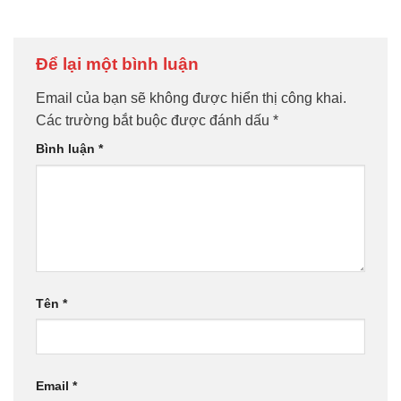
Để lại một bình luận
Email của bạn sẽ không được hiển thị công khai.
Các trường bắt buộc được đánh dấu
*
Bình luận
*
Tên
*
Email
*