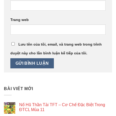
Trang web
Lưu tên của tôi, email, và trang web trong trình
duyệt này cho lần bình luận kế tiếp của tôi.
BÀI VIẾT MỚI
Nổ Hũ Thần Tài TFT – Cơ Chế Đặc Biệt Trong
ĐTCL Mùa 11