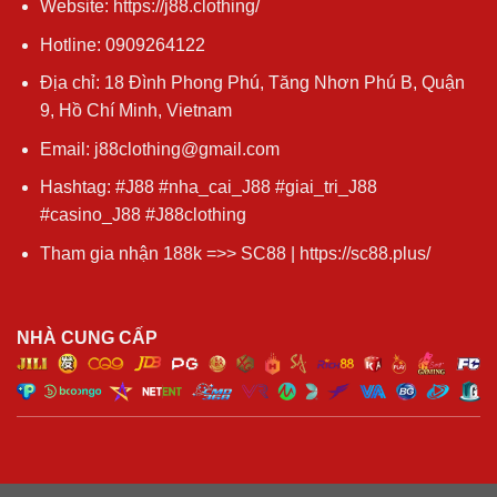
Website: https://j88.clothing/
Hotline: 0909264122
Địa chỉ: 18 Đình Phong Phú, Tăng Nhơn Phú B, Quận
9, Hồ Chí Minh, Vietnam
Email:
j88clothing@gmail.com
Hashtag: #J88 #nha_cai_J88 #giai_tri_J88
#casino_J88 #J88clothing
Tham gia nhận 188k =>>
SC88
|
https://sc88.plus/
NHÀ CUNG CẤP