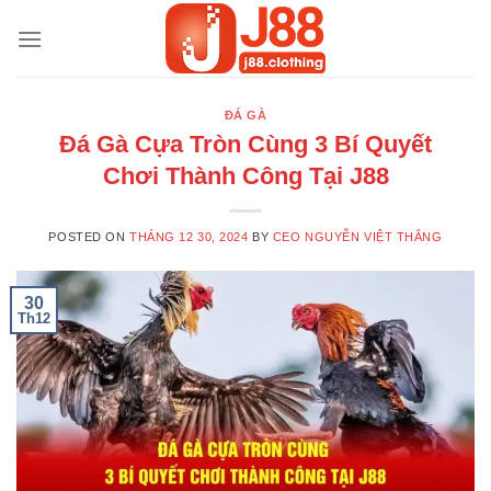
Skip
to
content
ĐÁ GÀ
Đá Gà Cựa Tròn Cùng 3 Bí Quyết
Chơi Thành Công Tại J88
POSTED ON
THÁNG 12 30, 2024
BY
CEO NGUYỄN VIỆT THẮNG
30
Th12