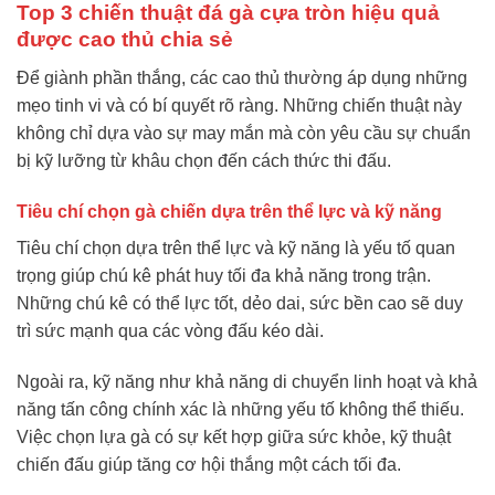
Top 3 chiến thuật đá gà cựa tròn hiệu quả
được cao thủ chia sẻ
Để giành phần thắng, các cao thủ thường áp dụng những
mẹo tinh vi và có bí quyết rõ ràng. Những chiến thuật này
không chỉ dựa vào sự may mắn mà còn yêu cầu sự chuẩn
bị kỹ lưỡng từ khâu chọn đến cách thức thi đấu.
Tiêu chí chọn gà chiến dựa trên thể lực và kỹ năng
Tiêu chí chọn dựa trên thể lực và kỹ năng là yếu tố quan
trọng giúp chú kê phát huy tối đa khả năng trong trận.
Những chú kê có thể lực tốt, dẻo dai, sức bền cao sẽ duy
trì sức mạnh qua các vòng đấu kéo dài.
Ngoài ra, kỹ năng như khả năng di chuyển linh hoạt và khả
năng tấn công chính xác là những yếu tố không thể thiếu.
Việc chọn lựa gà có sự kết hợp giữa sức khỏe, kỹ thuật
chiến đấu giúp tăng cơ hội thắng một cách tối đa.