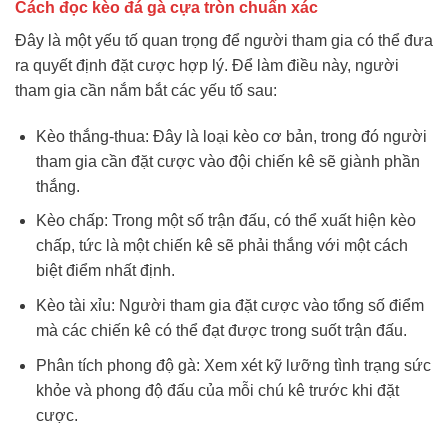
Cách đọc kèo đá gà cựa tròn chuẩn xác
Đây là một yếu tố quan trọng để người tham gia có thể đưa
ra quyết định đặt cược hợp lý. Để làm điều này, người
tham gia cần nắm bắt các yếu tố sau:
Kèo thắng-thua: Đây là loại kèo cơ bản, trong đó người
tham gia cần đặt cược vào đội chiến kê sẽ giành phần
thắng.
Kèo chấp: Trong một số trận đấu, có thể xuất hiện kèo
chấp, tức là một chiến kê sẽ phải thắng với một cách
biệt điểm nhất định.
Kèo tài xỉu: Người tham gia đặt cược vào tổng số điểm
mà các chiến kê có thể đạt được trong suốt trận đấu.
Phân tích phong độ gà: Xem xét kỹ lưỡng tình trạng sức
khỏe và phong độ đấu của mỗi chú kê trước khi đặt
cược.